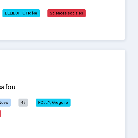
DELIDJI , K. Fidèle
Sciences sociales
safou
Novo
42
FOLLY, Grégoire