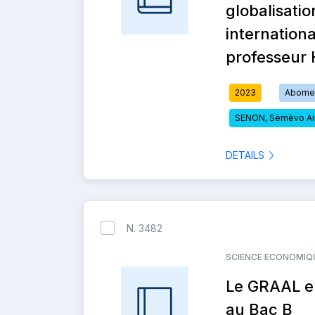
globalisatio
internatio
professeur
2023
Abomey
SENON, Sèmèvo Aim
DETAILS
N. 3482
SCIENCE ECONOMIQUE
Le GRAAL en
au Bac B