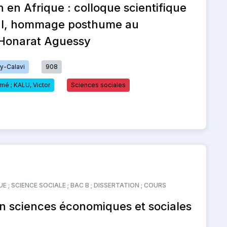
n en Afrique : colloque scientifique
nal, hommage posthume au
 Honarat Aguessy
-Calavi
908
é ; KALU, Victor
Sciences sociales
 ; SCIENCE SOCIALE ; BAC B ; DISSERTATION ; COURS
 sciences économiques et sociales