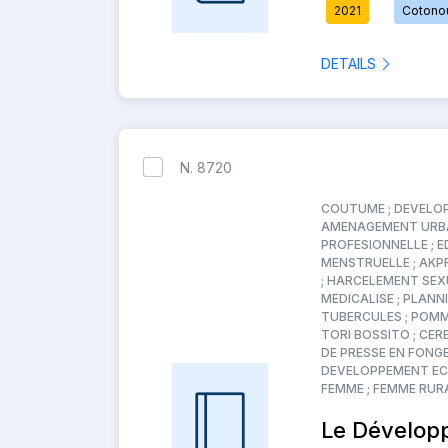
2021
Cotono
DETAILS
N. 8720
COUTUME ; DEVELOP
AMENAGEMENT URBAI
PROFESIONNELLE ; E
MENSTRUELLE ; AKP
; HARCELEMENT SEX
MEDICALISE ; PLANN
TUBERCULES ; POMME
TORI BOSSITO ; CE
DE PRESSE EN FONGB
DEVELOPPEMENT ECO
FEMME ; FEMME RURA
Le Dévelop