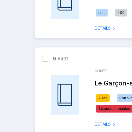
[s.l.]
400
DETAILS
N. 6492
CONTE
Le Garçon-
2023
Porto-
Sciences sociales
DETAILS