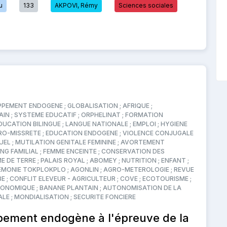
u
133
AKPOVI, Rémy
Sciences sociales
PEMENT ENDOGENE ; GLOBALISATION ; AFRIQUE ;
N ; SYSTEME EDUCATIF ; ORPHELINAT ; FORMATION
DUCATION BILINGUE ; LANGUE NATIONALE ; EMPLOI ; HYGIENE
RO-MISSRETE ; EDUCATION ENDOGENE ; VIOLENCE CONJUGALE
UEL ; MUTILATION GENITALE FEMININE ; AVORTEMENT
ING FAMILIAL ; FEMME ENCEINTE ; CONSERVATION DES
 DE TERRE ; PALAIS ROYAL ; ABOMEY ; NUTRITION ; ENFANT ;
REMONIE TOKPLOKPLO ; AGONLIN ; AGRO-METEROLOGIE ; REVUE
E ; CONFLIT ELEVEUR - AGRICULTEUR ; COVE ; ECOTOURISME ;
NOMIQUE ; BANANE PLANTAIN ; AUTONOMISATION DE LA
LE ; MONDIALISATION ; SECURITE FONCIERE
pement endogène à l'épreuve de la