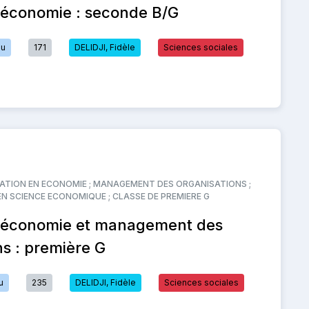
 économie : seconde B/G
ou
171
DELIDJI, Fidèle
Sciences sociales
TATION EN ECONOMIE ; MANAGEMENT DES ORGANISATIONS ;
EN SCIENCE ECONOMIQUE ; CLASSE DE PREMIERE G
n économie et management des
ns : première G
u
235
DELIDJI, Fidèle
Sciences sociales