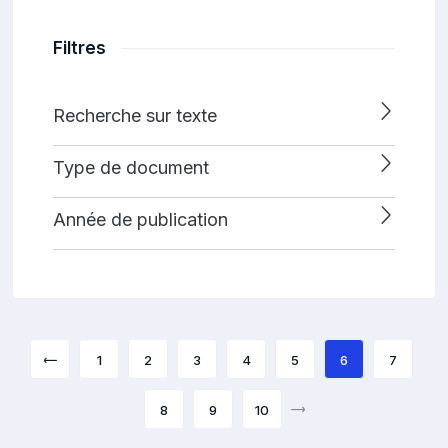
Filtres
Recherche sur texte
Type de document
Année de publication
1
2
3
4
5
6
7
8
9
10